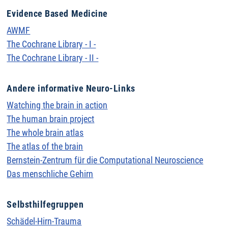
Evidence Based Medicine
AWMF
The Cochrane Library - I -
The Cochrane Library - II -
Andere informative Neuro-Links
Watching the brain in action
The human brain project
The whole brain atlas
The atlas of the brain
Bernstein-Zentrum für die Computational Neuroscience
Das menschliche Gehirn
Selbsthilfegruppen
Schädel-Hirn-Trauma